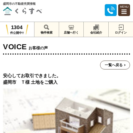
盛岡市の不動産売買情報
MENU
1304
物件検索
店舗へ行く
会社紹介
ログイン
件公開中!!
VOICE
お客様の声
一覧へ戻る
安心してお取引できました。
盛岡市 Ｔ様 土地をご購入