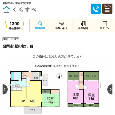
盛岡市の不動産売買情報
MENU
1300
物件検索
店舗へ行く
会社紹介
ログイン
件公開中!!
中古一戸建て
盛岡市湯沢南2丁目
106
この物件は
人 の方が見ています