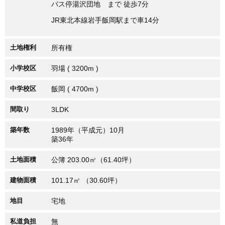
バス停湯沢団地 まで 徒歩7分
JR東北本線岩手飯岡駅まで車14分
土地権利
所有権
小学校区
羽場 ( 3200m )
中学校区
飯岡 ( 4700m )
間取り
3LDK
築年数
1989年（平成元）10月
築36年
土地面積
公簿 203.00㎡（61.40坪）
建物面積
101.17㎡ （30.60坪）
地目
宅地
私道負担
無