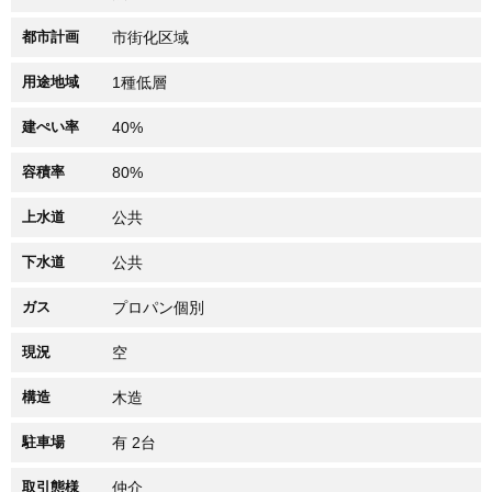
都市計画
市街化区域
用途地域
1種低層
建ぺい率
40%
容積率
80%
上水道
公共
下水道
公共
ガス
プロパン個別
現況
空
構造
木造
駐車場
有 2台
取引態様
仲介