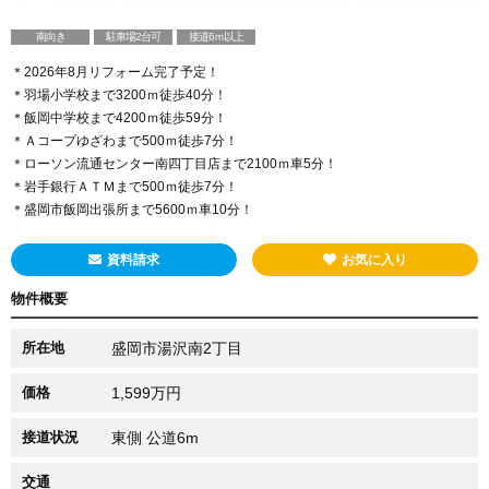
南向き
駐車場2台可
接道6ｍ以上
＊2026年8月リフォーム完了予定！
＊羽場小学校まで3200ｍ徒歩40分！
＊飯岡中学校まで4200ｍ徒歩59分！
＊Ａコープゆざわまで500ｍ徒歩7分！
＊ローソン流通センター南四丁目店まで2100ｍ車5分！
＊岩手銀行ＡＴＭまで500ｍ徒歩7分！
＊盛岡市飯岡出張所まで5600ｍ車10分！
資料請求
お気に入り
物件概要
所在地
盛岡市湯沢南2丁目
価格
1,599万円
接道状況
東側 公道6m
交通