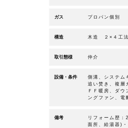
ガス
プロパン個別
構造
木造 ２×４工
取引態様
仲介
設備・条件
側溝、システム
追い焚き、複層
ＦＦ暖房、ダウ
ングファン、電
備考
リフォーム歴：2
面所、給湯器)・