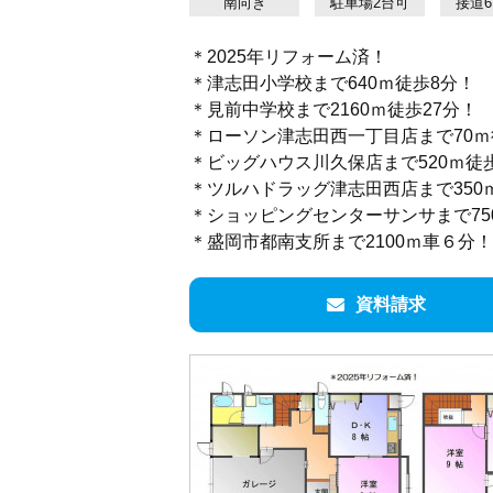
南向き
駐車場2台可
接道
＊2025年リフォーム済！
＊津志田小学校まで640ｍ徒歩8分！
＊見前中学校まで2160ｍ徒歩27分！
＊ローソン津志田西一丁目店まで70ｍ
＊ビッグハウス川久保店まで520ｍ徒
＊ツルハドラッグ津志田西店まで350
＊ショッピングセンターサンサまで75
＊盛岡市都南支所まで2100ｍ車６分！
資料請求