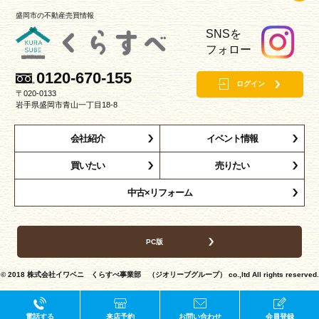
盛岡市の不動産売買情報
SNSを
フォロー
0120-670-155
ログイン
〒020-0133
岩手県盛岡市青山一丁目18-8
会社紹介
イベント情報
買いたい
売りたい
中古×リフォーム
PC版
© 2018
株式会社イワベニ くらすべ事業部 （ジオリーブグループ）
co.,ltd All rights reserved.
電話する
来店予約
お問い合わせ
会員登録