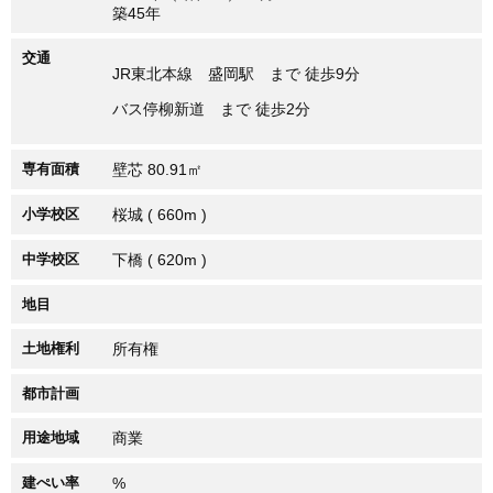
築45年
交通
JR東北本線 盛岡駅 まで 徒歩9分
バス停柳新道 まで 徒歩2分
専有面積
壁芯 80.91㎡
小学校区
桜城 ( 660m )
中学校区
下橋 ( 620m )
地目
土地権利
所有権
都市計画
用途地域
商業
建ぺい率
%