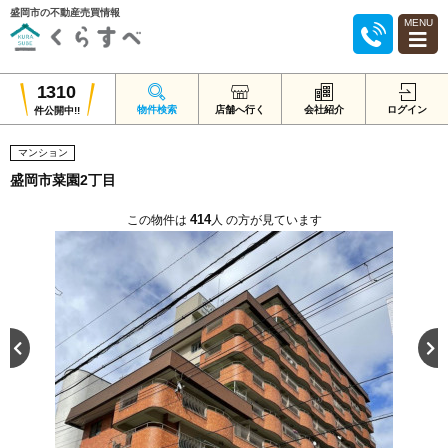
盛岡市の不動産売買情報
MENU
1310
物件検索
店舗へ行く
会社紹介
ログイン
件公開中!!
マンション
盛岡市菜園2丁目
414
この物件は
人 の方が見ています