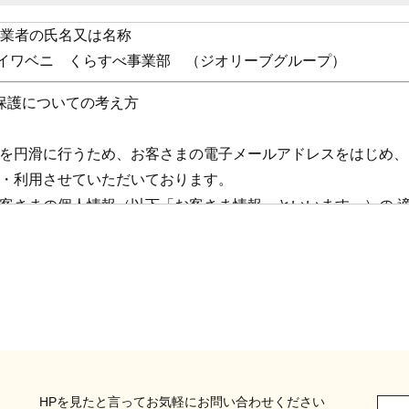
い業者の氏名又は名称
会社イワベニ くらすべ事業部 （ジオリーブグループ）
保護についての考え方
を円滑に行うため、お客さまの電子メールアドレスをはじめ、
・利用させていただいております。
客さまの個人情報（以下「お客さま情報」といいます。）の 
責務を果たすために、次の方針の下でお客さま 情報を取り扱
報に適用される個人情報の保護に関する法律その他の関係法令を遵
取扱いの改善に努めます。
報の取扱いに関する規程を明確にし、従業者に周知徹底します。
しても適切にお客さま情報を取り扱うように要請します。
HPを見たと言ってお気軽にお問い合わせください