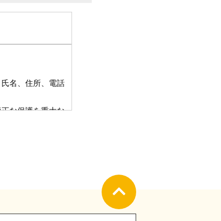
 氏名、住所、電話
適正な保護を重大な
います。
守し、 適切に取り扱